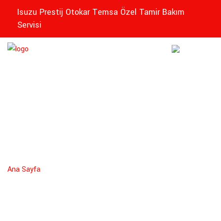
Isuzu Prestij Otokar Temsa Özel Tamir Bakım
Servisi
EDIKLI
Isuzu Servis
ZEL
Ana Sayfa
Isuzu Servis